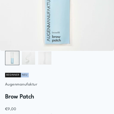
BEGINNER
NEU
Augenmanufaktur
Brow Patch
Sale price
€9,00