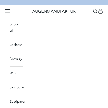
Skip to content
Open navigation menu
Open se
Open 
Augenmanufaktur
Shop
all
Lashes
Brows
Wax
Skincare
Equipment