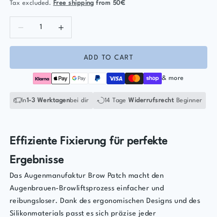
Tax excluded.
Free shipping
from 50€
Decrease quantity
Decrease quantity
ADD TO CART
& more
In
1-3 Werktagen
bei dir
14 Tage
Widerrufsrecht
Beginner
Effiziente Fixierung für perfekte
Ergebnisse
Das Augenmanufaktur Brow Patch macht den
Augenbrauen-Browliftsprozess einfacher und
reibungsloser. Dank des ergonomischen Designs und des
Silikonmaterials passt es sich präzise jeder